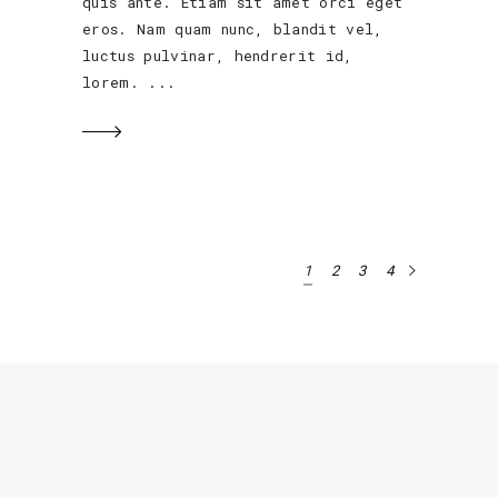
quis ante. Etiam sit amet orci eget
eros. Nam quam nunc, blandit vel,
luctus pulvinar, hendrerit id,
lorem.
1
2
3
4