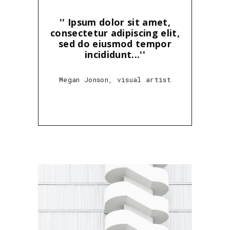
“
'' Ipsum dolor sit amet,
consectetur adipiscing elit,
sed do eiusmod tempor
incididunt...''
Megan Jonson, visual artist